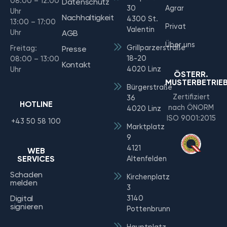
08:00 – 12:00
Datenschutz
30
Agrar
Uhr
Nachhaltigkeit
4300 St.
13:00 – 17:00
Privat
Valentin
Uhr
AGB
Über uns
Grillparzerstraße
Freitag:
Presse
18-20
08:00 – 13:00
Kontakt
4020 Linz
Uhr
ÖSTERR.
MUSTERBETRIE
Bürgerstraße
Zertifiziert
36
HOTLINE
nach ÖNORM
4020 Linz
ISO 9001:2015
+43 50 58 100
Marktplatz
9
4121
WEB
SERVICES
Altenfelden
Schaden
Kirchenplatz
melden
3
Digital
3140
signieren
Pottenbrunn