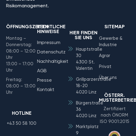
Risikomanagement.
ÖFFNUNGSZEITEN
RECHTLICHE
SITEMAP
HINWEISE
HIER FINDEN
SIE UNS
Montag –
Gewerbe &
Impressum
Donnerstag:
Industrie
Hauptstraße
08:00 – 12:00
Datenschutz
30
Agrar
Uhr
Nachhaltigkeit
4300 St.
13:00 – 17:00
Privat
Valentin
Uhr
AGB
Über uns
Grillparzerstraße
Freitag:
Presse
18-20
08:00 – 13:00
Kontakt
4020 Linz
Uhr
ÖSTERR.
MUSTERBETRIE
Bürgerstraße
Zertifiziert
36
HOTLINE
nach ÖNORM
4020 Linz
ISO 9001:2015
+43 50 58 100
Marktplatz
9