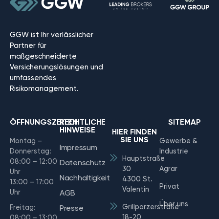
GGW ist Ihr verlässlicher
Partner für
maßgeschneiderte
Versicherungslösungen und
umfassendes
Risikomanagement.
ÖFFNUNGSZEITEN
RECHTLICHE
SITEMAP
HINWEISE
HIER FINDEN
SIE UNS
Montag –
Gewerbe &
Impressum
Donnerstag:
Industrie
Hauptstraße
08:00 – 12:00
Datenschutz
30
Agrar
Uhr
Nachhaltigkeit
4300 St.
13:00 – 17:00
Privat
Valentin
Uhr
AGB
Über uns
Grillparzerstraße
Freitag:
Presse
18-20
08:00 – 13:00