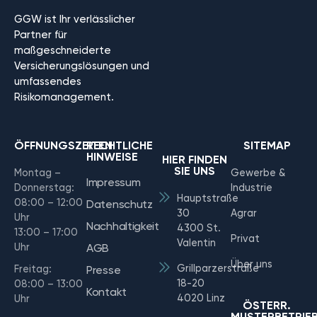
GGW ist Ihr verlässlicher
Partner für
maßgeschneiderte
Versicherungslösungen und
umfassendes
Risikomanagement.
ÖFFNUNGSZEITEN
RECHTLICHE
SITEMAP
HINWEISE
HIER FINDEN
SIE UNS
Montag –
Gewerbe &
Impressum
Donnerstag:
Industrie
Hauptstraße
08:00 – 12:00
Datenschutz
30
Agrar
Uhr
Nachhaltigkeit
4300 St.
13:00 – 17:00
Privat
Valentin
Uhr
AGB
Über uns
Grillparzerstraße
Freitag:
Presse
18-20
08:00 – 13:00
Kontakt
4020 Linz
Uhr
ÖSTERR.
MUSTERBETRIE