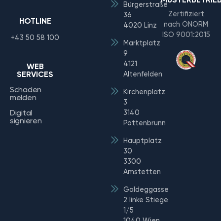
Bürgerstraße
Zertifiziert
36
HOTLINE
nach ÖNORM
4020 Linz
ISO 9001:2015
+43 50 58 100
Marktplatz
9
4121
WEB
SERVICES
Altenfelden
Schaden
Kirchenplatz
melden
3
Digital
3140
signieren
Pottenbrunn
Hauptplatz
30
3300
Amstetten
Goldeggasse
2 linke Stiege
1/5
1040 Wien