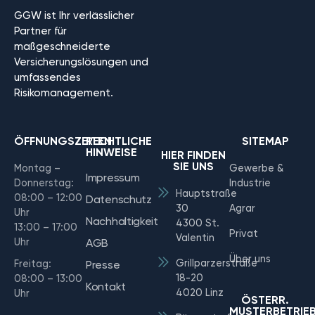
GGW ist Ihr verlässlicher
Partner für
maßgeschneiderte
Versicherungslösungen und
umfassendes
Risikomanagement.
ÖFFNUNGSZEITEN
RECHTLICHE
SITEMAP
HINWEISE
HIER FINDEN
SIE UNS
Montag –
Gewerbe &
Impressum
Donnerstag:
Industrie
Hauptstraße
08:00 – 12:00
Datenschutz
30
Agrar
Uhr
Nachhaltigkeit
4300 St.
13:00 – 17:00
Privat
Valentin
Uhr
AGB
Über uns
Grillparzerstraße
Freitag:
Presse
18-20
08:00 – 13:00
Kontakt
4020 Linz
Uhr
ÖSTERR.
MUSTERBETRIE